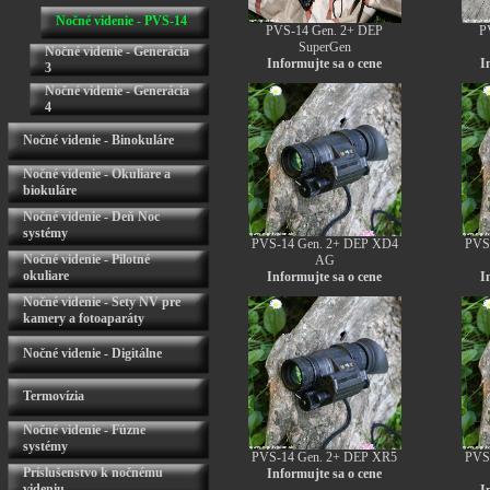
Nočné videnie - PVS-14
PVS-14 Gen. 2+ DEP
P
SuperGen
Nočné videnie - Generácia
Informujte sa o cene
I
3
Nočné videnie - Generácia
4
Nočné videnie - Binokuláre
Nočné videnie - Okuliare a
biokuláre
Nočné videnie - Deň Noc
systémy
PVS-14 Gen. 2+ DEP XD4
PVS
Nočné videnie - Pilotné
AG
okuliare
Informujte sa o cene
I
Nočné videnie - Sety NV pre
kamery a fotoaparáty
Nočné videnie - Digitálne
Termovízia
Nočné videnie - Fúzne
systémy
PVS-14 Gen. 2+ DEP XR5
PVS
Príslušenstvo k nočnému
Informujte sa o cene
videniu