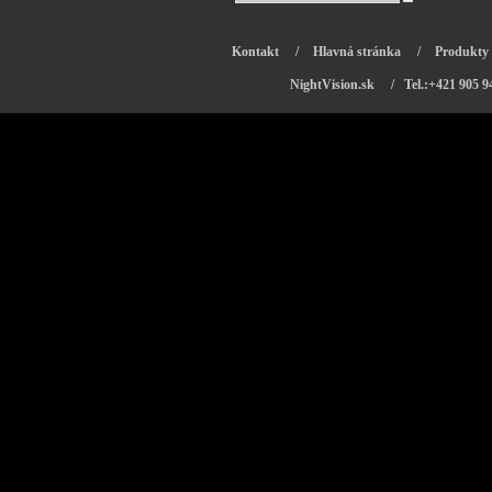
Kontakt
/
Hlavná stránka
/
Produkty
NightVision.sk
/ Tel.:+421 905 9