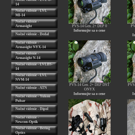
14
Nočné videnie - LVL
MI-14
Nočné videnie -
Armasight
PVS-14 Gen. 2+ DEP 0
PV
Informujte sa o cene
Nočné videnie - Dedal
I
Nočné videnie -
Armasight NYX-14
Nočné videnie -
Armasight N-14
Nočné videnie - LVLBS-
14
Nočné videnie - LVL
NVM-14
PVS-14 Gen. 2+ DEP DST
PVS-
Nočné videnie - ATN
ONYX
Informujte sa o cene
I
Nočné videnie - Yukon
Pulsar
Nočné videnie - Dipol
Nočné videnie -
Newcon-Optik
Nočné videnie - Bering
Optics