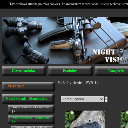
Táto webová stránka používa cookies. Pokračovaním v prehliadaní si tejto webovej str
Hlavná stránka
Produkty
Fotogaléria
Nočné videnie - PVS-14
NOVINKY
Nočné videnie - Monokuláre
Nočné videnie - Generácia
1+
Nočné videnie - Generácia
2+
Nočné videnie - LVL G-