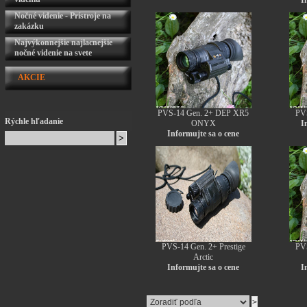
I
Nočné videnie - Prístroje na
zakázku
Najvýkonnejšie najlacnejšie
nočné videnie na svete
AKCIE
PVS-14 Gen. 2+ DEP XR5
PVS
Rýchle hľadanie
ONYX
I
Informujte sa o cene
PVS-14 Gen. 2+ Prestige
PVS
Arctic
Informujte sa o cene
I