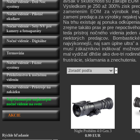
avšak v skutočnosti su zakúpil EOM v
Nočné videnie - Deň Noc
Výsledkom je 250 až 300% zisk preda
systémy
zamenením EOM za výrobok inej s
Nočné videnie - Pilotné
zamení predajca za výrobky nejakej 
okuliare
Na trhu existuje aj ponuka odkúpenia
Nočné videnie - Sety NV pre
zrejme takáto prax je pre nepoctivého
kamery a fotoaparáty
teda prístroj nočného videnia jede
niektorých predajcov. Bombastické
Nočné videnie - Digitálne
najvýkonnejší, naj sam úplne ultra" 
musí zákazníkovi indikovať možnosť
Termovízia
mal vydržať dlhšie ako dve-tri rodinn
frustrácie, sklamania a znechutenia.
Nočné videnie - Fúzne
systémy
Príslušenstvo k nočnému
videniu
Nočné videnie - Prístroje na
zakázku
Najvýkonnejšie najlacnejšie
nočné videnie na svete
AKCIE
Night Problém 4.0 Gen.3
Nig
Rýchle hľadanie
0.99 EUR