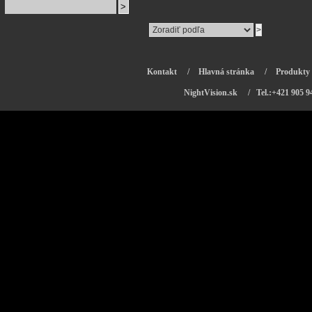
Kontakt
/
Hlavná stránka
/
Produkty
NightVision.sk
/ Tel.:+421 905 9