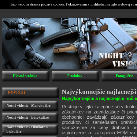
Táto webová stránka používa cookies. Pokračovaním v prehliadaní si tejto webovej str
Hlavná stránka
Produkty
Fotogaléria
Najvýkonnejšie najlacnejši
NOVINKY
Najvýkonnejšie a najlacnejšie nočn
Nočné videnie - Monokuláre
Prístroje v tejto kategórie sú virtu
zákatníkov na zavádzajúce či priam
obchodníci zavádzajú zákazníkov 
Nočné videnie - Binokuláre
produktov či zamieňaním drahšíc
Nočné videnie - Okuliare a
samozrejme za ceny drahších pro
biokuláre
uspokojenie zo zakúpenia EOM vo v