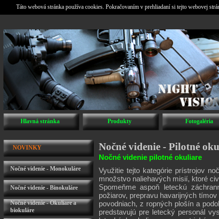
Táto webová stránka používa cookies. Pokračovaním v prehliadaní si tejto webovej str
Hlavná stránka
Produkty
Fotogaléria
Nočné videnie - Pilotné oku
NOVINKY
Nočné videnie pilotné okuliare
Nočné videnie - Monokuláre
Využitie tejto kategórie prístrojov no
množstvo naliehavých misií, ktoré civi
Spomeňme aspoň leteckú záchrannú
Nočné videnie - Binokuláre
požiarov, prepravu havarijných tímov
Nočné videnie - Okuliare a
povodniach, z ropných plošín a podob
biokuláre
predstavujú pre letecký personál vy