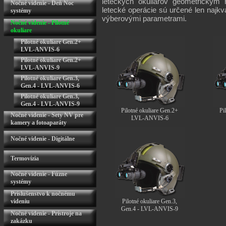
leteckých okuliarov geometrickým 
Nočné videnie - Deň Noc
letecké operácie sú určené len najkva
systémy
výberovými parametrami.
Nočné videnie - Pilotné
okuliare
Pilotné okuliare Gen.2+
LVL-ANVIS-6
Pilotné okuliare Gen.2+
LVL-ANVIS-9
Pilotné okuliare Gen.3,
Gen.4 - LVL-ANVIS-6
Pilotné okuliare Gen.3,
Gen.4 - LVL-ANVIS-9
Pilotné okuliare Gen.2+
Pi
Nočné videnie - Sety NV pre
LVL-ANVIS-6
kamery a fotoaparáty
Nočné videnie - Digitálne
Termovízia
Nočné videnie - Fúzne
systémy
Príslušenstvo k nočnému
videniu
Pilotné okuliare Gen.3,
Gen.4 - LVL-ANVIS-9
Nočné videnie - Prístroje na
zakázku