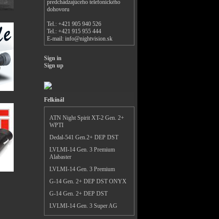
predchádzajúceho telefonického
dohovoru
Tel.: +421 905 940 526
Tel.: +421 915 955 444
E-mail:
info@nightvision.sk
Sign in
Sign up
Felkínál
ATN Night Spirit XT-2 Gen. 2+
WPTI
Dedal-541 Gen.2+ DEP DST
LVLMI-14 Gen. 3 Premium
Alabaster
LVLMI-14 Gen. 3 Premium
G-14 Gen. 2+ DEP DST ONYX
G-14 Gen. 2+ DEP DST
LVLMI-14 Gen. 3 Super AG