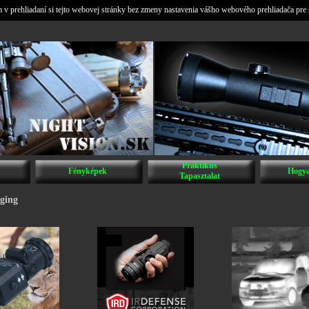
v prehliadaní si tejto webovej stránky bez zmeny nastavenia vášho webového prehliadača pre 
Praktikus
Fényképek
Hogya
Tapasztalat
ging