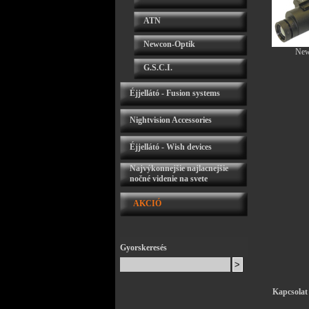
ATN
Newcon-Optik
New
G.S.C.I.
Éjjellátó - Fusion systems
Nightvision Accessories
Éjjellátó - Wish devices
Najvýkonnejšie najlacnejšie
nočné videnie na svete
AKCIÓ
Gyorskeresés
Kapcsolat