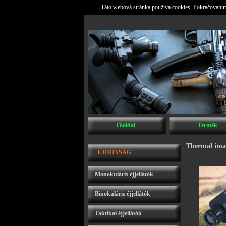
Táto webová stránka používa cookies. Pokračovaním 
Főoldal
Termék
Thermal ima
ÚJDONSÁG
Monokuláris éjjellátók
Binokuláris éjjellátók
Taktikai éjjellátók