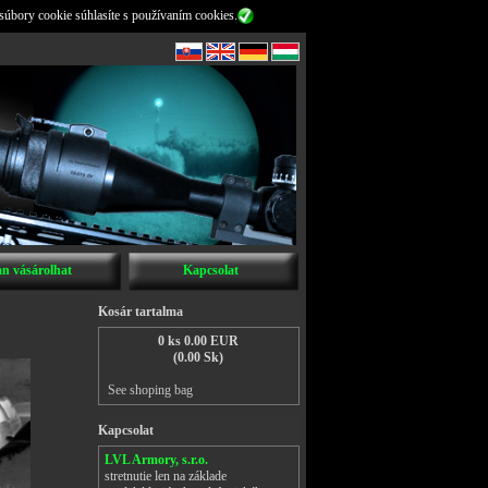
súbory cookie súhlasíte s používaním cookies.
n vásárolhat
Kapcsolat
Kosár tartalma
0 ks 0.00 EUR
(0.00 Sk)
See shoping bag
Kapcsolat
LVL Armory, s.r.o.
stretnutie len na základe