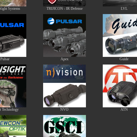
Night Systems
TRIJICON - IR Defense
LVL
Pulsar
Apex
Guide
ht Technology
NVO
ATN