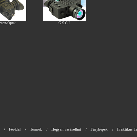
con-Optik
G.S.C.I.
/
Főoldal
/
Termék
/
Hogyan vásárolhat
/
Fényképek
/
Praktikus Ta