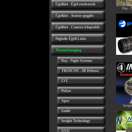
Éjjellátó - Éjjel rendszerek
Day - 
Éjjellátó - Aviator goggles
Éjjellátó - Camera Adaptable
Digitalis Éjjeli Látás
Thermal imaging
Day - Night Systems
TRIJICON - IR Defense
LVL
Pulsar
Apex
Insig
Guide
Insight Technology
NVO