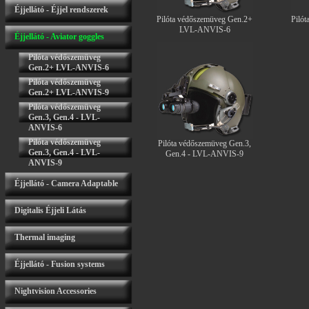
Éjjellátó - Éjjel rendszerek
Pilóta védőszemüveg Gen.2+
Piló
LVL-ANVIS-6
Éjjellátó - Aviator goggles
Pilóta védőszemüveg
Gen.2+ LVL-ANVIS-6
Pilóta védőszemüveg
Gen.2+ LVL-ANVIS-9
Pilóta védőszemüveg
Gen.3, Gen.4 - LVL-
ANVIS-6
Pilóta védőszemüveg
Pilóta védőszemüveg Gen.3,
Gen.3, Gen.4 - LVL-
Gen.4 - LVL-ANVIS-9
ANVIS-9
Éjjellátó - Camera Adaptable
Digitalis Éjjeli Látás
Thermal imaging
Éjjellátó - Fusion systems
Nightvision Accessories