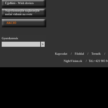
Éjjellátó - Wish devices
Najvýkonnejšie najlacnejšie
nočné videnie na svete
AKCIÓ
Gyorskeresés
Kapcsolat
/
Főoldal
/
Termék
/
NightVision.sk
/ Tel.:+421 905 9