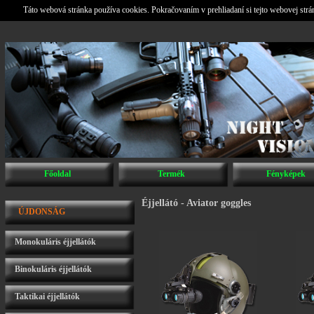
Táto webová stránka používa cookies. Pokračovaním v prehliadaní si tejto webovej str
Főoldal
Termék
Fényképek
Éjjellátó - Aviator goggles
ÚJDONSÁG
Monokuláris éjjellátók
Binokuláris éjjellátók
Taktikai éjjellátók