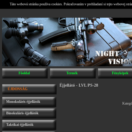
Táto webová stránka používa cookies. Pokračovaním v prehliadaní si tejto webovej str
Főoldal
Termék
Fényképek
Éjjellátó - LVL PS-28
ÚJDONSÁG
Monokuláris éjjellátók
Kategó
Binokuláris éjjellátók
Taktikai éjjellátók