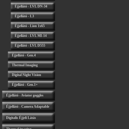
Éjjellátó - LVL DN-34
Éjjellátó - L3
Éjjellátó - Lion 1x65
Éjjellátó - LVL MI-14
Éjjellátó - LVL D555
Éjjellátó - Gen.4
Thermal Imaging
Digital Night Vision
Éjjellátó - Gen.1+
Éjjellátó - Aviator goggles
Éjjellátó - Camera Adaptable
Digitalis Éjjeli Látás