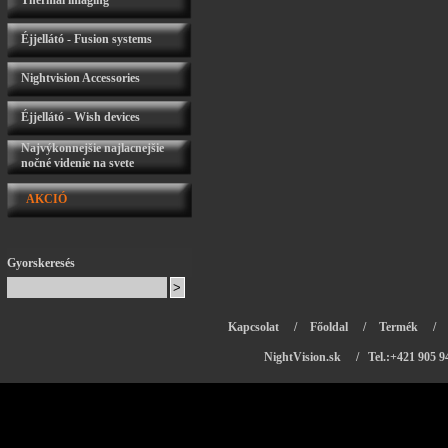
Thermal imaging
Éjjellátó - Fusion systems
Nightvision Accessories
Éjjellátó - Wish devices
Najvýkonnejšie najlacnejšie
nočné videnie na svete
AKCIÓ
Gyorskeresés
Kapcsolat
/
Főoldal
/
Termék
/
NightVision.sk
/ Tel.:+421 905 9