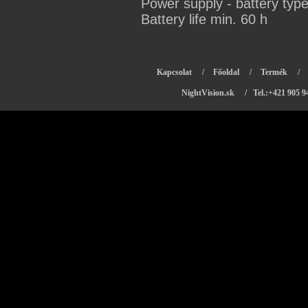
Power supply - battery typ
Battery life min. 60 h
Kapcsolat
/
Főoldal
/
Termék
/
NightVision.sk
/ Tel.:+421 905 9