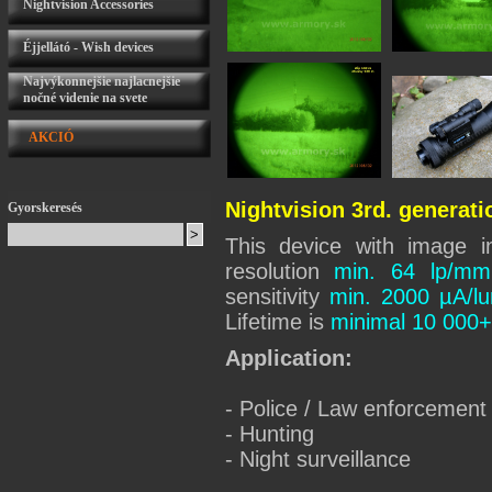
Nightvision Accessories
Éjjellátó - Wish devices
Najvýkonnejšie najlacnejšie
nočné videnie na svete
AKCIÓ
Nightvision 3rd. generati
Gyorskeresés
This device with image 
resolution
min. 64 lp/mm
sensitivity
min. 2000 µA/l
Lifetime is
minimal 10 000+
Application:
- Police / Law enforcement
- Hunting
- Night surveillance