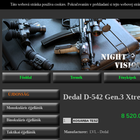
Táto webová stránka používa cookies. Pokračovaním v prehliadaní si tejto webovej str
Főoldal
Termék
Fényképek
ÚJDONSÁG
Dedal D-542 Gen.3 Xt
Monokuláris éjjellátók
8 520
Binokuláris éjjellátók
Manufacturer:
LVL - Dedal
Taktikai éjjellátók