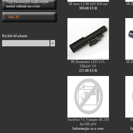
Najvýkonnejšie najlacnejšie
IR laser L5 90 mW 850 nm
IR 
nočné videnie na svete
399.00 EUR
AKCIE
Rýchle hľadanie
IR Iluminátor LED LVL
IR I
350mW VF
257.00 EUR
SureFire V1 Vampire IR 250
S
lm/100 mW
Informujte sa o cene
I