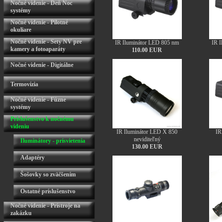
Nočné videnie - Deň Noc
systémy
Nočné videnie - Pilotné
okuliare
Nočné videnie - Sety NV pre
IR Iluminátor LED 805 nm
IR 
kamery a fotoaparáty
110.00 EUR
Nočné videnie - Digitálne
Termovízia
Nočné videnie - Fúzne
systémy
Príslušenstvo k nočnému
videniu
IR Iluminátor LED X 850
IR
neviditeľný
Iluminátory - prisvietenia
130.00 EUR
Adaptéry
Šošovky so zväčšením
Ostatné príslušenstvo
Nočné videnie - Prístroje na
zakázku