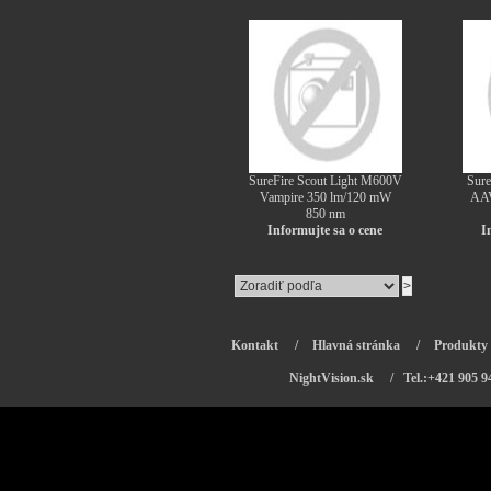
SureFire Scout Light M600V
Sure
Vampire 350 lm/120 mW
AAV
850 nm
Informujte sa o cene
I
Kontakt
/
Hlavná stránka
/
Produkty
NightVision.sk
/ Tel.:+421 905 9