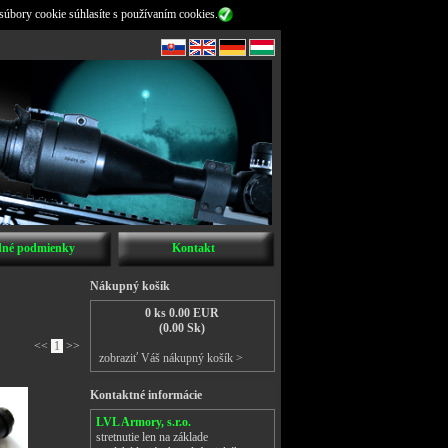
súbory cookie súhlasíte s používaním cookies.
né podmienky
Kontakt
Nákupný košík
0 ks 0.00 EUR
(0.00 Sk)
<<
1
>>
zobraziť Váš nákupný košík >
Kontaktné informácie
LVL Armory, s.r.o.
stretnutie len na základe