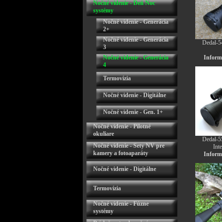
Nočné videnie - Deň Noc
systémy
Nočné videnie - Generácia
2+
Nočné videnie - Generácia
Dedal-5
3
Nočné videnie - Generácia
Informu
4
Termovízia
Nočné videnie - Digitálne
Nočné videnie - Gen. 1+
Nočné videnie - Pilotné
okuliare
Dedal-5
Nočné videnie - Sety NV pre
In
kamery a fotoaparáty
Informu
Nočné videnie - Digitálne
Termovízia
Nočné videnie - Fúzne
systémy