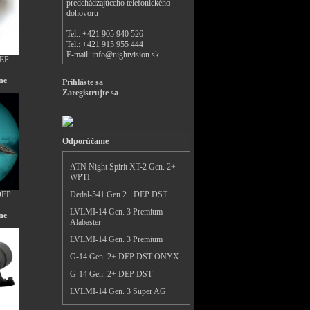
predchádzajúceho telefonického
dohovoru
Tel.: +421 905 940 526
Tel.: +421 915 955 444
E-mail:
info@nightvision.sk
DEP
ne
Prihláste sa
Zaregistrujte sa
Odporúčame
ATN Night Spirit XT-2 Gen. 2+
WPTI
DEP
Dedal-541 Gen.2+ DEP DST
LVLMI-14 Gen. 3 Premium
ne
Alabaster
LVLMI-14 Gen. 3 Premium
G-14 Gen. 2+ DEP DST ONYX
G-14 Gen. 2+ DEP DST
LVLMI-14 Gen. 3 Super AG