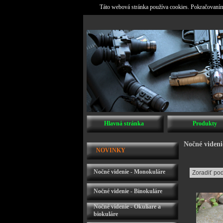
Táto webová stránka používa cookies. Pokračovaním 
Hlavná stránka
Produkty
Nočné videni
NOVINKY
Nočné videnie - Monokuláre
Nočné videnie - Binokuláre
Nočné videnie - Okuliare a
biokuláre