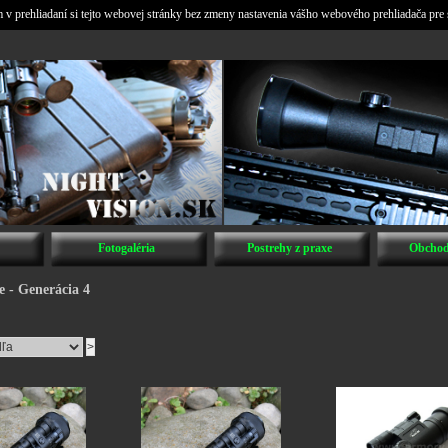
v prehliadaní si tejto webovej stránky bez zmeny nastavenia vášho webového prehliadača pre 
Fotogaléria
Postrehy z praxe
Obchod
e - Generácia 4