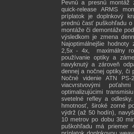
Pevnú a presnú montáž z
quick-release ARMS mon
príplatok je doplnkový 
prednú časť puškohľadu o
montáže či demontáže podľ
výsledkom je zmena denn
Najoptimálnejšie hodnoty
2,5x - 4x, maximálny ro
používanie optiky a záme
navyknutý a zároveň odp
dennej a nočnej optiky, či
Nočné videnie ATN PS-28
viacvrstvovými poťahmi
optimalizujúcimi transmis
svetelné refley a odlesk
hmotnosť, široké zorné po
výdrž (až 50 hodín), navyš
10 metrov po dobu 30 min
puškohľadu má priemer 4
príplatok doplnkovou weav