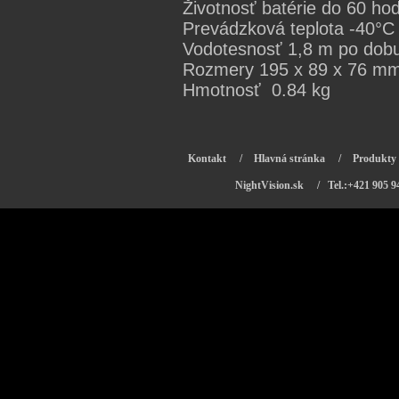
Životnosť batérie do 60 ho
Prevádzková teplota -40°C
Vodotesnosť 1,8 m po dobu
Rozmery 195 x 89 x 76 m
Hmotnosť 0.84 kg
Kontakt
/
Hlavná stránka
/
Produkty
NightVision.sk
/ Tel.:+421 905 9