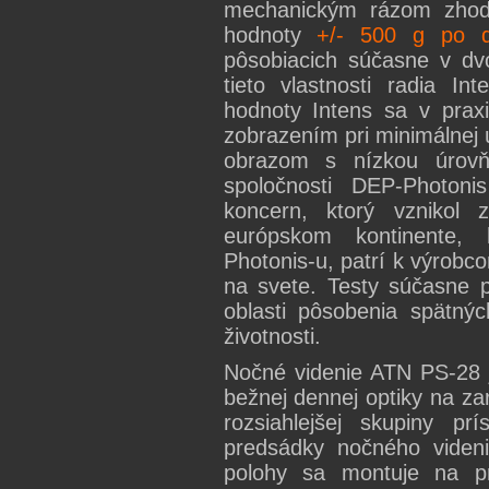
mechanickým rázom zhod
hodnoty
+/- 500 g po d
pôsobiacich súčasne v dv
tieto vlastnosti radia In
hodnoty Intens sa v prax
zobrazením pri minimálnej ú
obrazom s nízkou úrovň
spoločnosti DEP-Photoni
koncern, ktorý vznikol
európskom kontinente,
Photonis-u, patrí k výrob
na svete. Testy súčasne p
oblasti pôsobenia spätných
životnosti.
Nočné videnie ATN PS-28 
bežnej dennej optiky na za
rozsiahlejšej skupiny pr
predsádky nočného viden
polohy sa montuje na pr