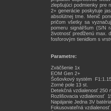
zlepšujúci podmienky pre 
2+ generácie poskytuje jas
absolútnej tme. Menič pon
pričom všetky sa vyznačuj
pomeru signál/šum (S/N 
životnosť predĺženú max. 
fosforovým tienidlom s vrst
Parametre:
Zväčšenie 1x
EOM Gen 2+
Šošovkový systém F1:1.1
Zorné pole 13 st.
Detekčná vzdialenosť 250 
Rozlišovacia vzdialenosť 
Napájanie Jedna 3V batér
Fokusovateľná vzdialenos