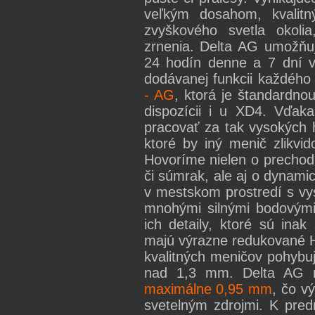
veľkým dosahom, kvalitn
zvyškového svetla okoli
zrnenia. Delta AG umožňu
24 hodín denne a 7 dní v 
dodávanej funkcii každéh
- AG
, ktorá je štandardno
dispozícii i u XD4. Vďaka
pracovať za tak vysokých 
ktoré by iný menič zlikvi
Hovoríme nielen o prechod
či súmrak, ale aj o dynam
v mestskom prostredí s vy
mnohými silnými bodovými
ich detaily, ktoré sú ina
majú výrazne redukované 
kvalitných meničov pohybu
nad 1,3 mm. Delta AG 
maximálne 0,95 mm
, čo v
svetelným zdrojmi. K pred