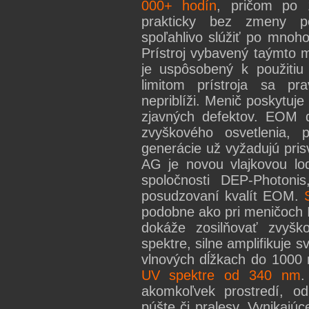
000+ hodín
, pričom po 
prakticky bez zmeny pô
spoľahlivo slúžiť po mnoh
Prístroj vybavený taýmto
je uspôsobený k použitiu
limitom prístroja sa pr
nepriblíži. Menič poskytuj
zjavných defektov. EOM d
zvyškového osvetlenia, 
generácie už vyžadujú pris
AG je novou vlajkovou l
spoločnosti DEP-Photonis
posudzovaní kvalít EOM.
podobne ako pri meničoch I
dokáže zosilňovať zvyšk
spektre, silne amplifikuje 
vlnových dĺžkach do 1000
UV spektre od 340 nm
.
akomkoľvek prostredí, o
púšte či pralesy. Vynikajú