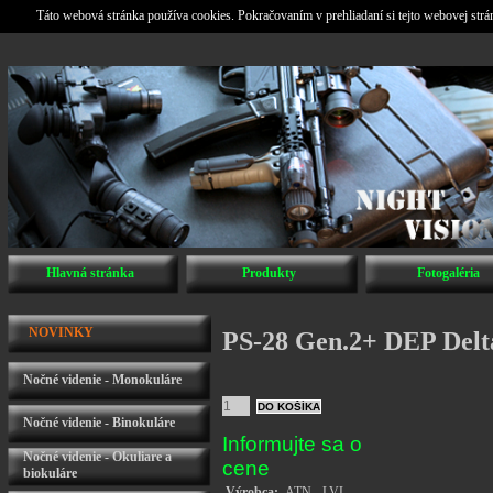
Táto webová stránka používa cookies. Pokračovaním v prehliadaní si tejto webovej str
Hlavná stránka
Produkty
Fotogaléria
NOVINKY
PS-28 Gen.2+ DEP De
Nočné videnie - Monokuláre
Nočné videnie - Binokuláre
Informujte sa o
Nočné videnie - Okuliare a
cene
biokuláre
Výrobca:
ATN - LVL