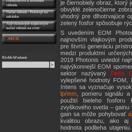
Príslušenstvo k nočnému
je čiernobiely obraz, ktorý 
videniu
obvyklé zelenočierne zobr
Nočné videnie - Prístroje na
vhodný pre dlhotrvajúce o
zakázku
zelený fosfor spôsobuje rýc
Najvýkonnejšie najlacnejšie
nočné videnie na svete
S uvedením EOM Photon
najnovším vlajkovým produ
AKCIE
pre štvrtú generáciu prístr
medzi produktmi určených
Rýchle hľadanie
2019 Photonis uviedol najno
najvýkonnejší EOM spomedz
sektor nazývaný
Delta
vylepšené hodnoty FOM, 
Intens sa vyznačuje vyso
lp/mm
, pomeru signálu 
použití bieleho fosforu
zvyškového svetla – gainu
gain sa môže pohybovať
a
kvalitou obrazu, ako aj s
hodnota podlieha utajeniu