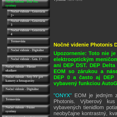
Nočné videnie - Deň Noc
systémy
Nočné videnie - Generácia
2+
Nočné videnie - Generácia
3
Nočné videnie - Generácia
4
Termovízia
Nočné videnie Photonis 
Nočné videnie - Digitálne
Upozornenie: Toto nie je
elektrooptickým meničo
Nočné videnie - Gen. 1+
ani DEP DST. DEP Delta 
Nočné videnie - Pilotné
EOM so zárukou a náso
okuliare
DEP 0 a často aj DEP 
Nočné videnie - Sety NV pre
kamery a fotoaparáty
vybavený funkciou AutoG
Nočné videnie - Digitálne
"ONYX"
EOM je jedným z 
Termovízia
Photonis. Výberový ku
vybavených tienidlom poti
Nočné videnie - Fúzne
systémy
neobyčajne kontrastný, kva