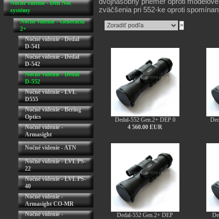
dvojnásobný priemer oproti modelove
Nočné videnie - Deň Noc
zväčšenia pri 552-ke oproti spomín
systémy
Nočné videnie - Generácia
2+
Nočné videnie - Dedal
D-541
Nočné videnie - Dedal
D-542
Nočné videnie - Dedal
D-552
Nočné videnie - LVL
D555
Nočné videnie - Bering
Optics
Dedal-552 Gen.2+ DEP 0
Ded
Nočné videnie -
4 560.00 EUR
Armasight
Nočné videnie - ATN
Nočné videnie - LVL PS-
22
Nočné videnie - LVL PS-
40
Nočné videnie -
Armasight CO-MR
Nočné videnie -
Dedal-552 Gen.2+ DEP
De