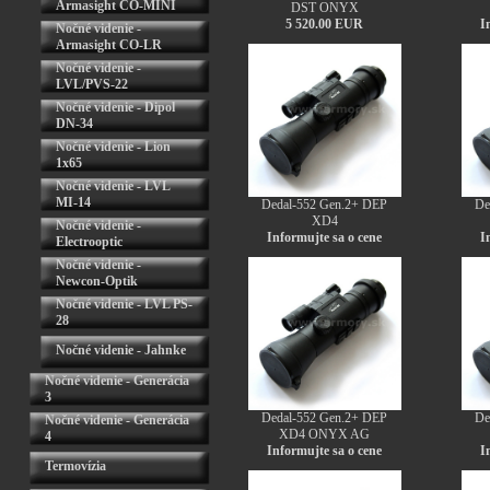
Armasight CO-MINI
DST ONYX
5 520.00 EUR
I
Nočné videnie -
Armasight CO-LR
Nočné videnie -
LVL/PVS-22
Nočné videnie - Dipol
DN-34
Nočné videnie - Lion
1x65
Nočné videnie - LVL
MI-14
Dedal-552 Gen.2+ DEP
De
XD4
Nočné videnie -
Informujte sa o cene
I
Electrooptic
Nočné videnie -
Newcon-Optik
Nočné videnie - LVL PS-
28
Nočné videnie - Jahnke
Nočné videnie - Generácia
3
Dedal-552 Gen.2+ DEP
De
Nočné videnie - Generácia
XD4 ONYX AG
4
Informujte sa o cene
I
Termovízia