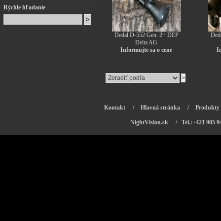
Rýchle hľadanie
Dedal D-552 Gen. 2+ DEP
Ded
Delta AG
Informujte sa o cene
I
Kontakt
/
Hlavná stránka
/
Produkty
NightVision.sk
/ Tel.:+421 905 9