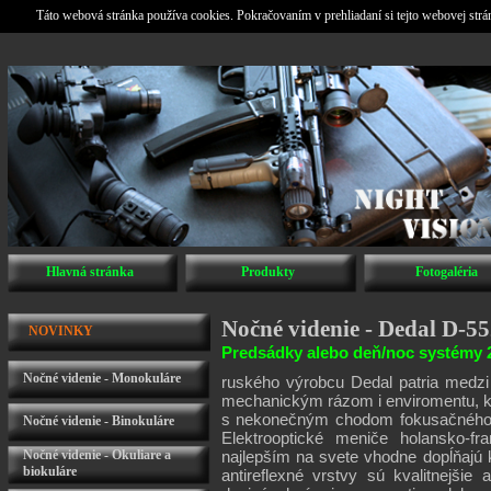
Táto webová stránka používa cookies. Pokračovaním v prehliadaní si tejto webovej str
Hlavná stránka
Produkty
Fotogaléria
Nočné videnie - Dedal D-5
NOVINKY
Predsádky alebo deň/noc systémy 2
Nočné videnie - Monokuláre
ruského výrobcu Dedal patria medzi n
mechanickým rázom i enviromentu, kv
s nekonečným chodom fokusačného b
Nočné videnie - Binokuláre
Elektrooptické meniče holansko-f
Nočné videnie - Okuliare a
najlepším na svete vhodne dopĺňajú
biokuláre
antireflexné vrstvy sú kvalitnejši