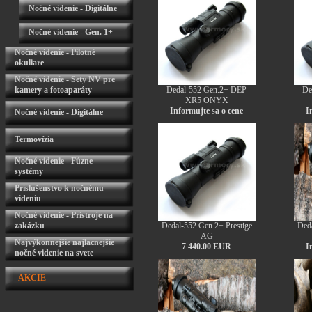
Nočné videnie - Digitálne
Nočné videnie - Gen. 1+
Nočné videnie - Pilotné
okuliare
Nočné videnie - Sety NV pre
kamery a fotoaparáty
Dedal-552 Gen.2+ DEP
De
XR5 ONYX
Informujte sa o cene
I
Nočné videnie - Digitálne
Termovízia
Nočné videnie - Fúzne
systémy
Príslušenstvo k nočnému
videniu
Nočné videnie - Prístroje na
zakázku
Dedal-552 Gen.2+ Prestige
Deda
AG
Najvýkonnejšie najlacnejšie
7 440.00 EUR
I
nočné videnie na svete
AKCIE